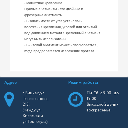
- Магнитное крепление
Прямые абатменты - это двойные и
фрезерные абатменты.
- В зависимости от угла установки и
положения крепления, угловой или отлитый
под давлением металл / Временный абатмент
могут быть использованы.
- Винтовой абатмент может использоваться,
когда предполагается извлечение протеза.
Адрес
Режим работы
г. Бишкек, ул.
Пн-Сб: с 9:00 - до
Тыныстанова,
19:00
213,
Выходной день -
(между ул.
воскресенье
Киевская и
ул.Токтогула)