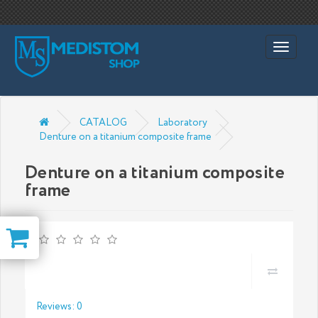
1
Toggle
navigati
CATALOG
Laboratory
Denture on a titanium composite frame
Denture on a titanium composite
frame
Reviews: 0