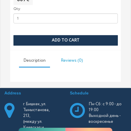
Qty:
ADD TO CART
Description
Reviews (0)
Address
Schedule
г. Бишкек, ул.
Пн-Сб: с 9:00 - до
Тыныстанова,
19:00
213,
Выходной день -
(между ул.
воскресенье
Киевская и