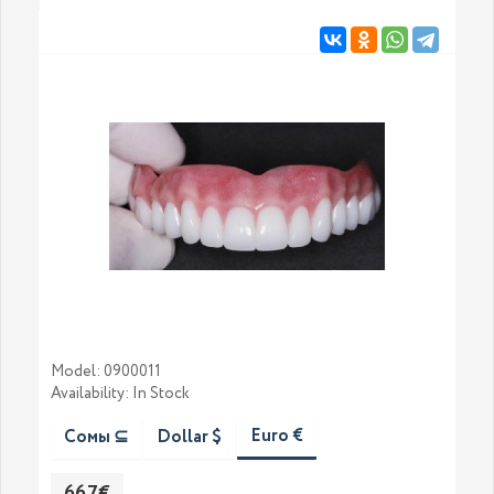
Мodel: 0900011
Availability: In Stock
Euro €
Сомы ⊆
Dollar $
667€